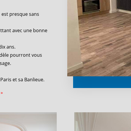
e est presque sans
ottant avec une bonne
ix ans.
odèle pourront vous
sage.
Paris et sa Banlieue.
 »