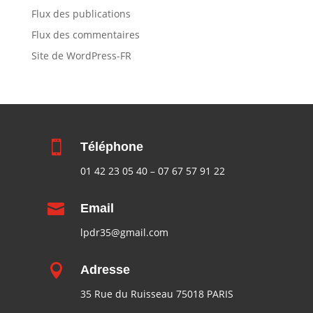
Flux des publications
Flux des commentaires
Site de WordPress-FR

Téléphone
01 42 23 05 40
–
07 67 57 91 22

Email
lpdr35@gmail.com

Adresse
35 Rue du Ruisseau 75018 PARIS