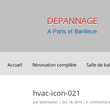
DEPANNAGE
A Paris et Banlieue
Accueil
Rénovation complète
Salle de ba
hvac-icon-021
par
webmaster
|
Oct 18, 2019
|
0 commentair